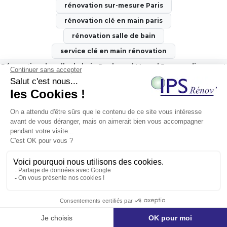
rénovation sur-mesure Paris
rénovation clé en main paris
rénovation salle de bain
service clé en main rénovation
Rénovation de salle de bain Boulevard Marcel 5e arrondissement
designer intérieur maison ancienne
rénovation cuisine Paris
IPSRENOV
- 81 Rue Réaumur 75002 PARIS -
06 99 21 41 03
-
ipsrenov@yahoo.fr
Mentions légales et confidentialité
Admin
Sommaire
N° Siret : 521 705 442 00031