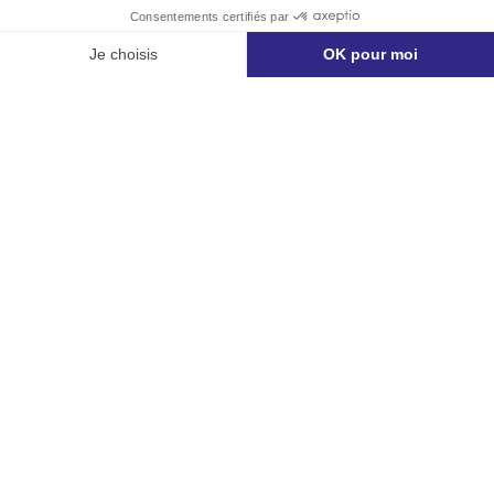
planification rigoureuse
et des
compétences
techniques
. De la
conception
à la
coordination
des artisans
, chaque détail compte.
Chez
IPS Rénov’
, nous vous accompagnons du
premier croquis
à la
réception des travaux
pour
un intérieur
fonctionnel et esthétique
. Forts de
20 ans d’expérience
, nous réalisons des
rénovations
sur mesure
, du
rafraîchissement
à la
transformation complète
, avec
exigence et
respect des délais
.
Discutons de votre projet