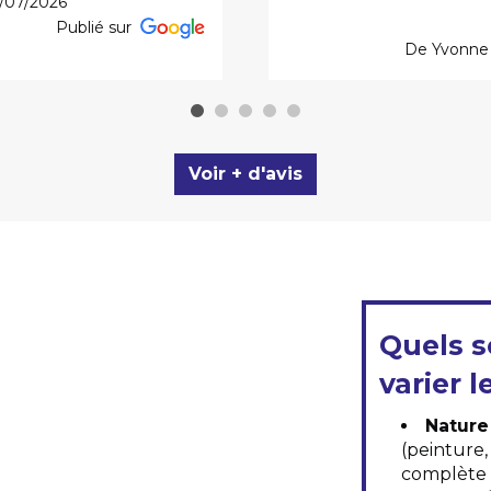
9/07/2026
Publié sur
De Yvonne G
Voir + d'avis
Quels s
varier l
Nature
(peinture
complète a