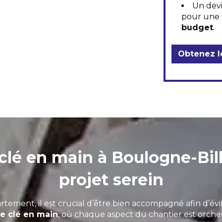
Un devi
pour une
budget
.
Obtenez le
clé en main à Boulogne-Bil
projet serein
tement, il est crucial d’être bien accompagné afin d’évi
ce clé en main
, où chaque aspect du chantier est orches