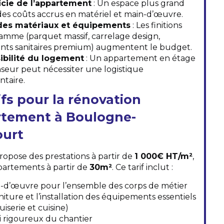
icie de l’appartement
: Un espace plus grand
des coûts accrus en matériel et main-d’œuvre.
des matériaux et équipements
: Les finitions
amme (parquet massif, carrelage design,
ts sanitaires premium) augmentent le budget.
ibilité du logement
: Un appartement en étage
seur peut nécessiter une logistique
taire.
ifs pour la rénovation
rtement à Boulogne-
ourt
ropose des prestations à partir de
1 000€ HT/m²
,
partements à partir de
30m²
. Ce tarif inclut :
-d’œuvre pour l’ensemble des corps de métier
niture et l’installation des équipements essentiels
iserie et cuisine)
i rigoureux du chantier