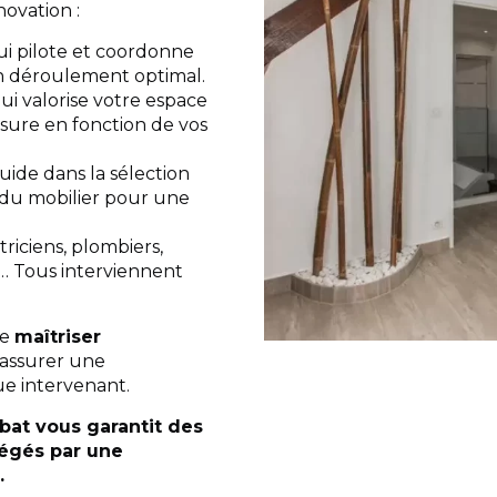
novation :
qui pilote et coordonne
n déroulement optimal.
qui valorise votre espace
esure en fonction de vos
guide dans la sélection
 du mobilier pour une
triciens, plombiers,
s… Tous interviennent
de
maîtriser
’assurer une
ue intervenant.
ibat vous garantit des
tégés par une
.