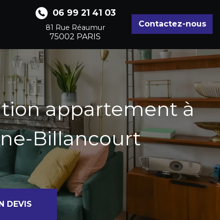
06 99 21 41 03
Contactez-nous
81 Rue Réaumur
75002
PARIS
tion appartement à
ne-Billancourt
N DEVIS