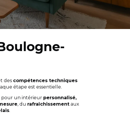
Boulogne-
t des
compétences techniques
haque étape est essentielle.
pour un intérieur
personnalisé,
 mesure
, du
rafraîchissement
aux
lais
.