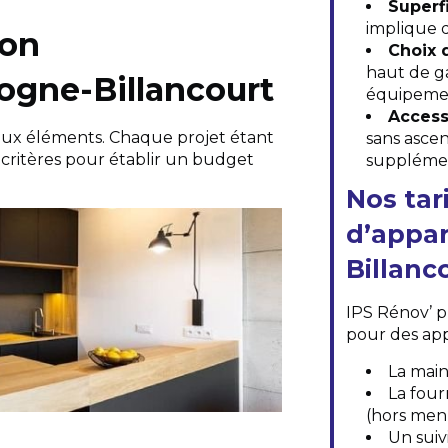
Superf
implique 
ion
Choix 
haut de g
ogne-Billancourt
équipemen
Access
ux éléments. Chaque projet étant
sans ascen
rs critères pour établir un budget
supplémen
Nos tar
d’appa
Billanc
IPS Rénov’ p
pour des ap
La main
La four
(hors menu
Un suiv