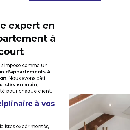
re expert en
partement à
court
’
s’impose comme un
on d’appartements à
ion
. Nous avons bâti
he
clés en main
,
ité pour chaque client.
iplinaire à vos
alistes expérimentés,